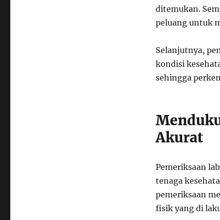
ditemukan. Sema
peluang untuk m
Selanjutnya, p
kondisi kesehata
sehingga perkem
Mendukun
Akurat
Pemeriksaan la
tenaga kesehata
pemeriksaan me
fisik yang di la