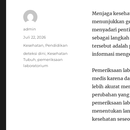
Menjaga kesehat
menunjukkan gej
Author
admin
menyadari penti
Posted
Juli 22, 2026
sebagai langkah
on
Categories
Kesehatan
,
Pendidikan
tersebut adala
Tags
deteksi dini
,
Kesehatan
informasi menge
Tubuh
,
pemeriksaan
laboratorium
Pemeriksaan la
medis karena d
lebih akurat me
perubahan yang t
pemeriksaan lab
menentukan lan
kesehatan seseo