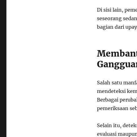
Di sisi lain, pe
seseorang sedan
bagian dari upa
Membantu
Ganggua
Salah satu man
mendeteksi kem
Berbagai perubah
pemeriksaan seb
Selain itu, det
evaluasi maupun