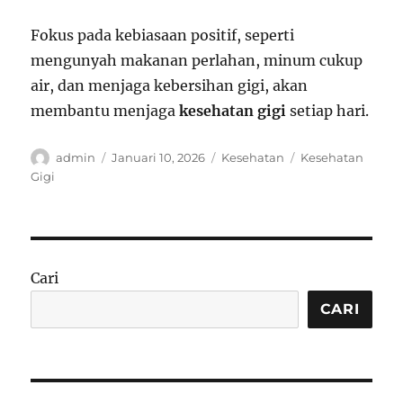
Fokus pada kebiasaan positif, seperti
mengunyah makanan perlahan, minum cukup
air, dan menjaga kebersihan gigi, akan
membantu menjaga
kesehatan gigi
setiap hari.
Author
Posted
Categories
Tags
admin
Januari 10, 2026
Kesehatan
Kesehatan
on
Gigi
Cari
CARI