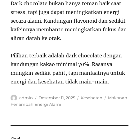
Dark chocolate bukan hanya teman baik saat
stress, tapi juga dapat meningkatkan energi
secara alami. Kandungan flavonoid dan sedikit
kafeinnya membantu meningkatkan fokus dan
aliran darah ke otak.
Pilihan terbaik adalah dark chocolate dengan
kandungan kakao minimal 70%. Rasanya
mungkin sedikit pahit, tapi manfaatnya untuk
energi dan kesehatan tidak main-main.
Author
Posted
Categories
Tags
admin
Desember 11, 2025
Kesehatan
Makanan
on
Penambah Energi Alami