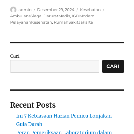
Author
Posted
Categories
Tags
admin
Desember 29, 2024
Kesehatan
on
AmbulansSiaga
,
DaruratMedis
,
IGDModern
,
PelayananKesehatan
,
RumahSakitJakarta
Cari
CARI
Recent Posts
Ini 7 Kebiasaan Harian Pemicu Lonjakan
Gula Darah
Peran Pemeriksaan Laboratorium dalam