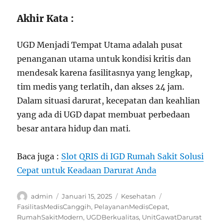
Akhir Kata :
UGD Menjadi Tempat Utama adalah pusat
penanganan utama untuk kondisi kritis dan
mendesak karena fasilitasnya yang lengkap,
tim medis yang terlatih, dan akses 24 jam.
Dalam situasi darurat, kecepatan dan keahlian
yang ada di UGD dapat membuat perbedaan
besar antara hidup dan mati.
Baca juga :
Slot QRIS di IGD Rumah Sakit Solusi
Cepat untuk Keadaan Darurat Anda
Author
Posted
Categories
Tags
admin
Januari 15, 2025
Kesehatan
on
FasilitasMedisCanggih
,
PelayananMedisCepat
,
RumahSakitModern
,
UGDBerkualitas
,
UnitGawatDarurat