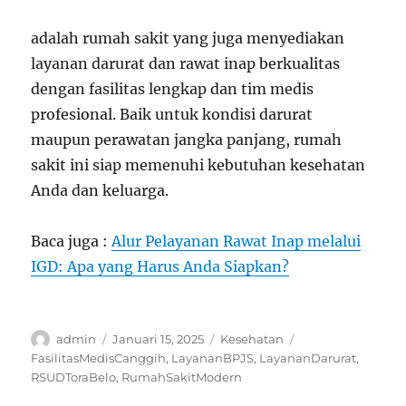
adalah rumah sakit yang juga menyediakan
layanan darurat dan rawat inap berkualitas
dengan fasilitas lengkap dan tim medis
profesional. Baik untuk kondisi darurat
maupun perawatan jangka panjang, rumah
sakit ini siap memenuhi kebutuhan kesehatan
Anda dan keluarga.
Baca juga :
Alur Pelayanan Rawat Inap melalui
IGD: Apa yang Harus Anda Siapkan?
Author
Posted
Categories
Tags
admin
Januari 15, 2025
Kesehatan
on
FasilitasMedisCanggih
,
LayananBPJS
,
LayananDarurat
,
RSUDToraBelo
,
RumahSakitModern