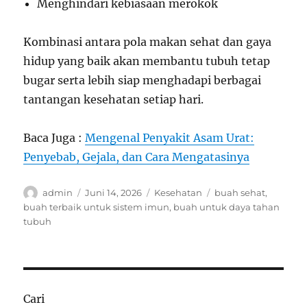
Menghindari kebiasaan merokok
Kombinasi antara pola makan sehat dan gaya
hidup yang baik akan membantu tubuh tetap
bugar serta lebih siap menghadapi berbagai
tantangan kesehatan setiap hari.
Baca Juga :
Mengenal Penyakit Asam Urat:
Penyebab, Gejala, dan Cara Mengatasinya
Author
Posted
Categories
Tags
admin
Juni 14, 2026
Kesehatan
buah sehat
,
on
buah terbaik untuk sistem imun
,
buah untuk daya tahan
tubuh
Cari