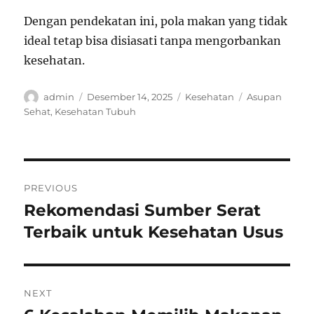
Dengan pendekatan ini, pola makan yang tidak
ideal tetap bisa disiasati tanpa mengorbankan
kesehatan.
Author
Posted
Categories
Tags
admin
Desember 14, 2025
Kesehatan
Asupan
on
Sehat
,
Kesehatan Tubuh
Navigasi
PREVIOUS
pos
Rekomendasi Sumber Serat
Previous
post:
Terbaik untuk Kesehatan Usus
NEXT