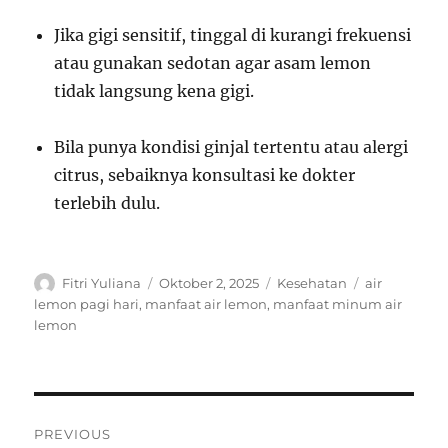
Jika gigi sensitif, tinggal di kurangi frekuensi
atau gunakan sedotan agar asam lemon
tidak langsung kena gigi.
Bila punya kondisi ginjal tertentu atau alergi
citrus, sebaiknya konsultasi ke dokter
terlebih dulu.
Author
Posted
Categories
Tags
Fitri Yuliana
Oktober 2, 2025
Kesehatan
air
on
lemon pagi hari
,
manfaat air lemon
,
manfaat minum air
lemon
Navigasi
PREVIOUS