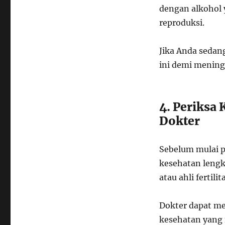
dengan alkohol 
reproduksi.
Jika Anda sedan
ini demi mening
4. Periksa
Dokter
Sebelum mulai 
kesehatan lengk
atau ahli fertil
Dokter dapat me
kesehatan yang 