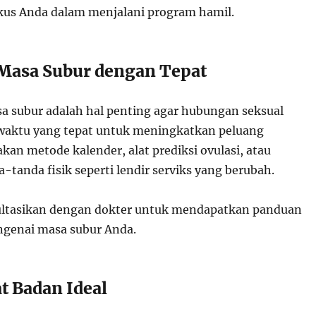
us Anda dalam menjalani program hamil.
 Masa Subur dengan Tepat
 subur adalah hal penting agar hubungan seksual
waktu yang tepat untuk meningkatkan peluang
an metode kalender, alat prediksi ovulasi, atau
-tanda fisik seperti lendir serviks yang berubah.
sultasikan dengan dokter untuk mendapatkan panduan
ngenai masa subur Anda.
at Badan Ideal