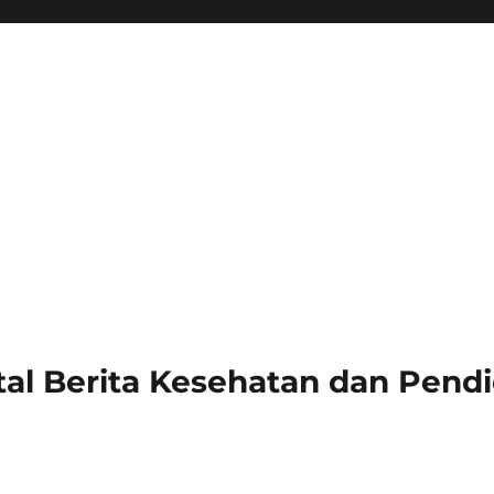
al Berita Kesehatan dan Pendi