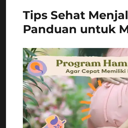
Tips Sehat Menja
Panduan untuk 