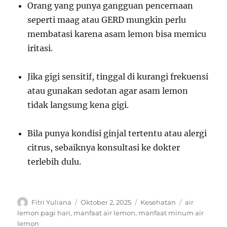
Orang yang punya gangguan pencernaan
seperti maag atau GERD mungkin perlu
membatasi karena asam lemon bisa memicu
iritasi.
Jika gigi sensitif, tinggal di kurangi frekuensi
atau gunakan sedotan agar asam lemon
tidak langsung kena gigi.
Bila punya kondisi ginjal tertentu atau alergi
citrus, sebaiknya konsultasi ke dokter
terlebih dulu.
Author
Posted
Categories
Tags
Fitri Yuliana
Oktober 2, 2025
Kesehatan
air
on
lemon pagi hari
,
manfaat air lemon
,
manfaat minum air
lemon