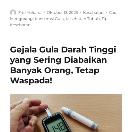
Author
Posted
Categories
Tags
Fitri Yuliana
Oktober 13, 2025
Kesehatan
Cara
on
Mengurangi Konsumsi Gula
,
Kesehatan Tubuh
,
Tips
Kesehatan
Gejala Gula Darah Tinggi
yang Sering Diabaikan
Banyak Orang, Tetap
Waspada!