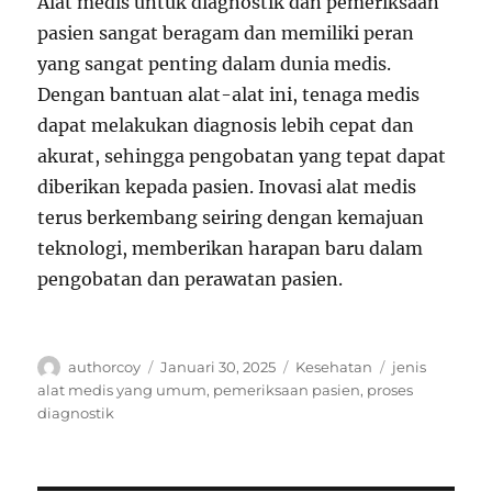
Alat medis untuk diagnostik dan pemeriksaan
pasien sangat beragam dan memiliki peran
yang sangat penting dalam dunia medis.
Dengan bantuan alat-alat ini, tenaga medis
dapat melakukan diagnosis lebih cepat dan
akurat, sehingga pengobatan yang tepat dapat
diberikan kepada pasien. Inovasi alat medis
terus berkembang seiring dengan kemajuan
teknologi, memberikan harapan baru dalam
pengobatan dan perawatan pasien.
Author
Posted
Categories
Tags
authorcoy
Januari 30, 2025
Kesehatan
jenis
on
alat medis yang umum
,
pemeriksaan pasien
,
proses
diagnostik