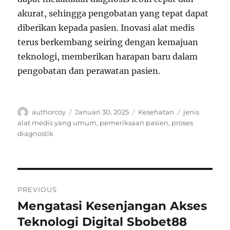
akurat, sehingga pengobatan yang tepat dapat
diberikan kepada pasien. Inovasi alat medis
terus berkembang seiring dengan kemajuan
teknologi, memberikan harapan baru dalam
pengobatan dan perawatan pasien.
Author
Posted
Categories
Tags
authorcoy
Januari 30, 2025
Kesehatan
jenis
on
alat medis yang umum
,
pemeriksaan pasien
,
proses
diagnostik
Navigasi
PREVIOUS
pos
Mengatasi Kesenjangan Akses
Previous
post:
Teknologi Digital Sbobet88