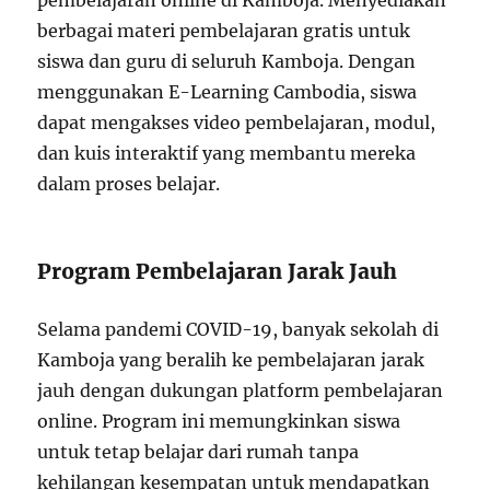
berbagai materi pembelajaran gratis untuk
siswa dan guru di seluruh Kamboja. Dengan
menggunakan E-Learning Cambodia, siswa
dapat mengakses video pembelajaran, modul,
dan kuis interaktif yang membantu mereka
dalam proses belajar.
Program Pembelajaran Jarak Jauh
Selama pandemi COVID-19, banyak sekolah di
Kamboja yang beralih ke pembelajaran jarak
jauh dengan dukungan platform pembelajaran
online. Program ini memungkinkan siswa
untuk tetap belajar dari rumah tanpa
kehilangan kesempatan untuk mendapatkan