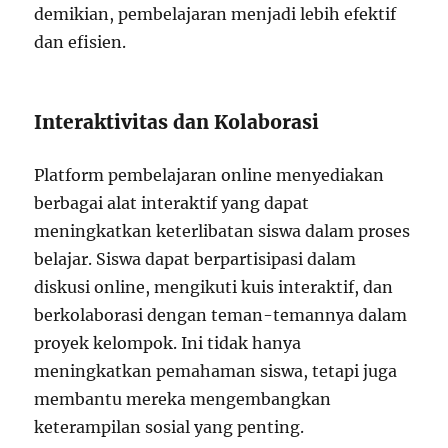
demikian, pembelajaran menjadi lebih efektif
dan efisien.
Interaktivitas dan Kolaborasi
Platform pembelajaran online menyediakan
berbagai alat interaktif yang dapat
meningkatkan keterlibatan siswa dalam proses
belajar. Siswa dapat berpartisipasi dalam
diskusi online, mengikuti kuis interaktif, dan
berkolaborasi dengan teman-temannya dalam
proyek kelompok. Ini tidak hanya
meningkatkan pemahaman siswa, tetapi juga
membantu mereka mengembangkan
keterampilan sosial yang penting.