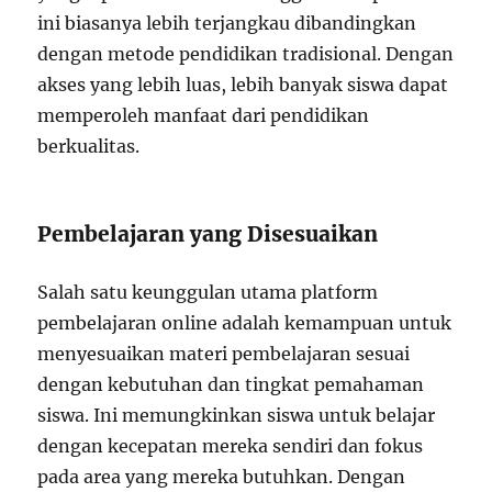
ini biasanya lebih terjangkau dibandingkan
dengan metode pendidikan tradisional. Dengan
akses yang lebih luas, lebih banyak siswa dapat
memperoleh manfaat dari pendidikan
berkualitas.
Pembelajaran yang Disesuaikan
Salah satu keunggulan utama platform
pembelajaran online adalah kemampuan untuk
menyesuaikan materi pembelajaran sesuai
dengan kebutuhan dan tingkat pemahaman
siswa. Ini memungkinkan siswa untuk belajar
dengan kecepatan mereka sendiri dan fokus
pada area yang mereka butuhkan. Dengan