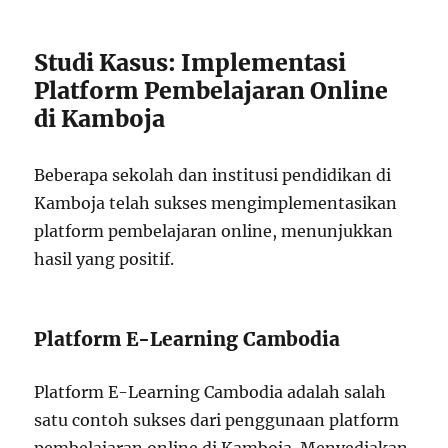
Studi Kasus: Implementasi
Platform Pembelajaran Online
di Kamboja
Beberapa sekolah dan institusi pendidikan di
Kamboja telah sukses mengimplementasikan
platform pembelajaran online, menunjukkan
hasil yang positif.
Platform E-Learning Cambodia
Platform E-Learning Cambodia adalah salah
satu contoh sukses dari penggunaan platform
pembelajaran online di Kamboja. Menyediakan