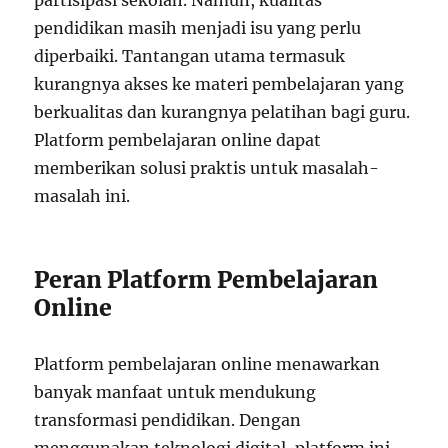
pendidikan masih menjadi isu yang perlu
diperbaiki. Tantangan utama termasuk
kurangnya akses ke materi pembelajaran yang
berkualitas dan kurangnya pelatihan bagi guru.
Platform pembelajaran online dapat
memberikan solusi praktis untuk masalah-
masalah ini.
Peran Platform Pembelajaran
Online
Platform pembelajaran online menawarkan
banyak manfaat untuk mendukung
transformasi pendidikan. Dengan
menggunakan teknologi digital, platform ini