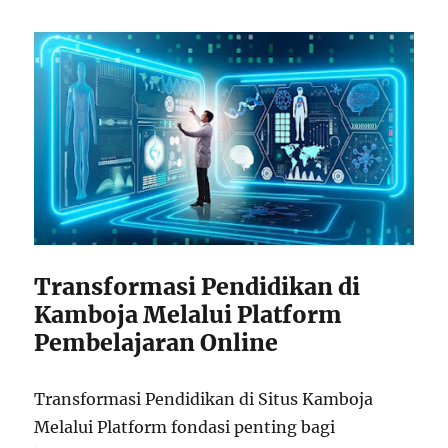
Transformasi Pendidikan di
Kamboja Melalui Platform
Pembelajaran Online
Transformasi Pendidikan di Situs Kamboja
Melalui Platform fondasi penting bagi