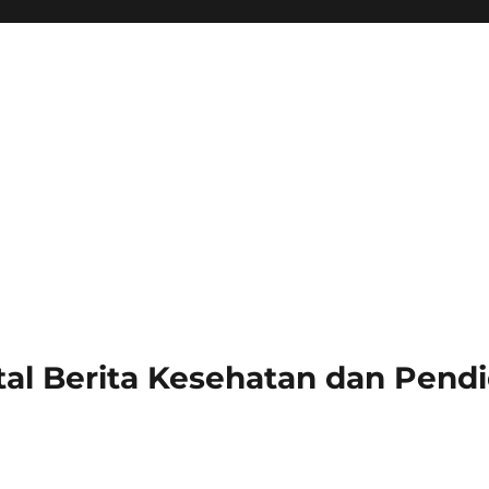
al Berita Kesehatan dan Pendi