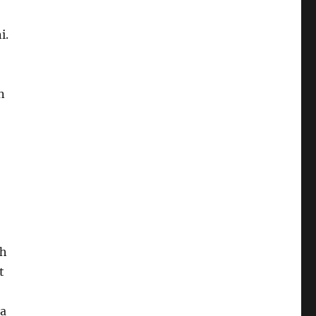
i.
n
ah
t
ra