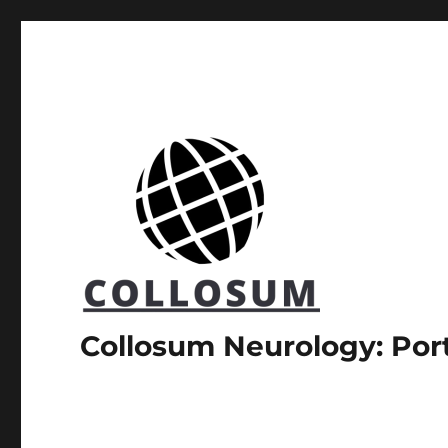
Collosum Neurology: Port