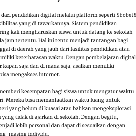
dari pendidikan digital melalui platform seperti Sbobet
ibilitas yang di tawarkannya. Sistem pendidikan
ring kali mengharuskan siswa untuk datang ke sekolah
a jam tertentu. Hal ini tentu menjadi tantangan bagi
gal di daerah yang jauh dari fasilitas pendidikan atau
iliki keterbatasan waktu. Dengan pembelajaran digital
ar kapan saja dan di mana saja, asalkan memiliki
bisa mengakses internet.
ni memberi kesempatan bagi siswa untuk mengatur waktu
iri. Mereka bisa memanfaatkan waktu luang untuk
eri yang belum di kuasai atau bahkan mengeksplorasi
 yang tidak di ajarkan di sekolah. Dengan begitu,
njadi lebih personal dan dapat di sesuaikan dengan
ng-masing individu.