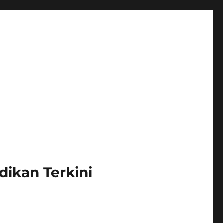
dikan Terkini