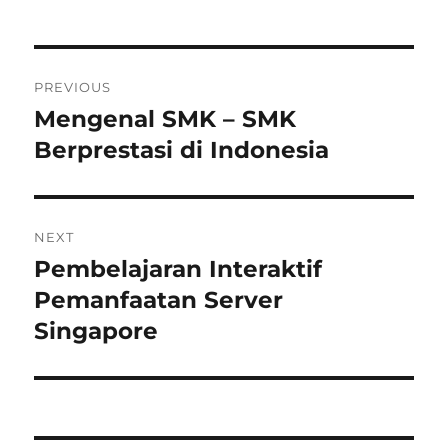
Navigasi
PREVIOUS
pos
Mengenal SMK – SMK
Previous
post:
Berprestasi di Indonesia
NEXT
Pembelajaran Interaktif
Next
post:
Pemanfaatan Server
Singapore